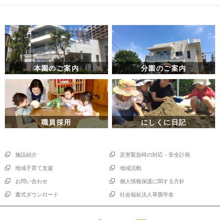
本園のご案内
分園のご案内
職員採用
にしくに日記
施設紹介
災害緊急時の対応・安全計画
地域子育て支援
地域活動
お問い合わせ
個人情報保護に関する方針
書式ダウンロード
社会福祉法人草萠学舎