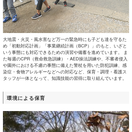
大地震・火災・風水害など万一の緊急時にも子ども達を守るた
め「初動対応計画」「事業継続計画（BCP）」のもと、いざと
いう事態にも対応できるための演習や備蓄を進めています。 ま
た毎週のCPR（救命救急訓練）・AED操法訓練や、不審者侵入
や園外における不慮の事態に備えた警杖を用いた防犯訓練、感
染症・食物アレルギーなどへの対応など、保育・調理・看護ス
タッフが一体となって、知識技能の習得に取り組んでいます。
環境による保育