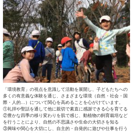
「環境教育」の視点を意識して活動を展開し、子どもたちへの
多くの有意義な体験を通じ、さまざまな環境（自然・社会・国
際・人的…）について関心を高めることを心がけています。
①礼拝や聖話を通して他に親切で素直に感謝できる心を育てる
②豊かな四季の移り変わりを肌で感じ、動植物の飼育栽培など
を行うことにより、自然の不思議さや生命の大切さを知る
③興味や関心を大切にし、自主的・自発的に遊びや仕事を行う